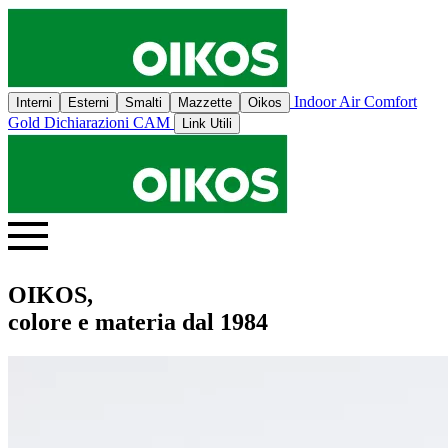
Indoor Air Comfort
Interni
Esterni
Smalti
Mazzette
Oikos
Gold
Dichiarazioni CAM
Link Utili
OIKOS,
colore e materia dal 1984