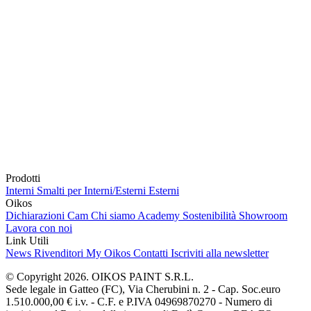
Prodotti
Interni
Smalti per Interni/Esterni
Esterni
Oikos
Dichiarazioni Cam
Chi siamo
Academy
Sostenibilità
Showroom
Lavora con noi
Link Utili
News
Rivenditori
My Oikos
Contatti
Iscriviti alla newsletter
© Copyright 2026. OIKOS PAINT S.R.L.
Sede legale in Gatteo (FC), Via Cherubini n. 2 - Cap. Soc.euro
1.510.000,00 € i.v. - C.F. e P.IVA 04969870270 - Numero di