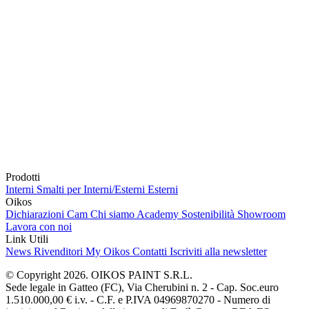
Prodotti
Interni
Smalti per Interni/Esterni
Esterni
Oikos
Dichiarazioni Cam
Chi siamo
Academy
Sostenibilità
Showroom
Lavora con noi
Link Utili
News
Rivenditori
My Oikos
Contatti
Iscriviti alla newsletter
© Copyright 2026. OIKOS PAINT S.R.L.
Sede legale in Gatteo (FC), Via Cherubini n. 2 - Cap. Soc.euro
1.510.000,00 € i.v. - C.F. e P.IVA 04969870270 - Numero di