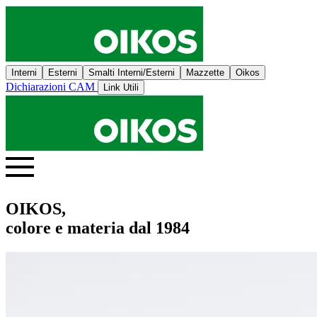
Interni
Esterni
Smalti Interni/Esterni
Mazzette
Oikos
Dichiarazioni CAM
Link Utili
OIKOS,
colore e materia dal 1984