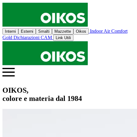
Indoor Air Comfort
Interni
Esterni
Smalti
Mazzette
Oikos
Gold
Dichiarazioni CAM
Link Utili
OIKOS,
colore e materia dal 1984