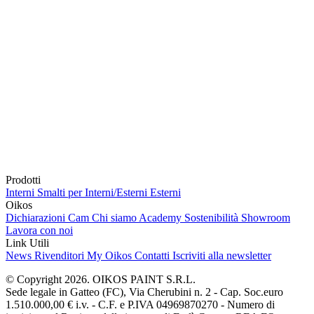
Prodotti
Interni
Smalti per Interni/Esterni
Esterni
Oikos
Dichiarazioni Cam
Chi siamo
Academy
Sostenibilità
Showroom
Lavora con noi
Link Utili
News
Rivenditori
My Oikos
Contatti
Iscriviti alla newsletter
© Copyright 2026. OIKOS PAINT S.R.L.
Sede legale in Gatteo (FC), Via Cherubini n. 2 - Cap. Soc.euro
1.510.000,00 € i.v. - C.F. e P.IVA 04969870270 - Numero di