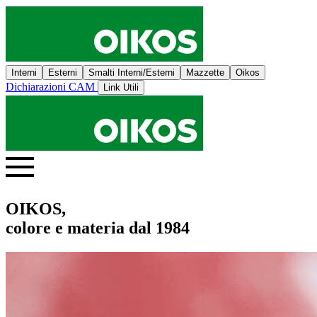
Interni
Esterni
Smalti Interni/Esterni
Mazzette
Oikos
Dichiarazioni CAM
Link Utili
OIKOS,
colore e materia dal 1984