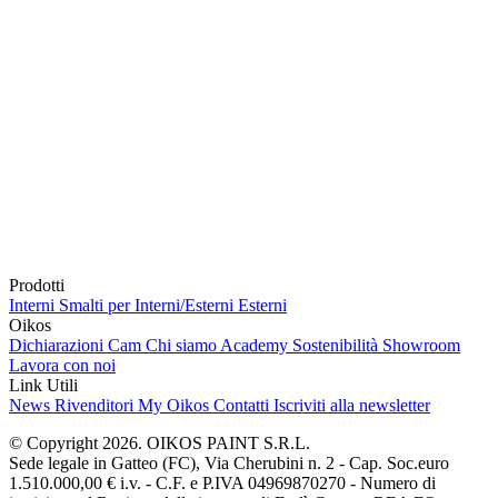
Prodotti
Interni
Smalti per Interni/Esterni
Esterni
Oikos
Dichiarazioni Cam
Chi siamo
Academy
Sostenibilità
Showroom
Lavora con noi
Link Utili
News
Rivenditori
My Oikos
Contatti
Iscriviti alla newsletter
© Copyright 2026. OIKOS PAINT S.R.L.
Sede legale in Gatteo (FC), Via Cherubini n. 2 - Cap. Soc.euro
1.510.000,00 € i.v. - C.F. e P.IVA 04969870270 - Numero di