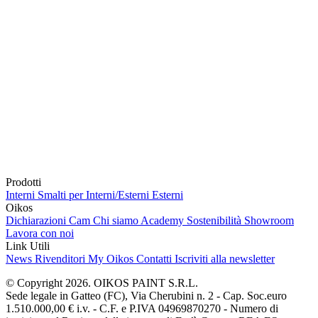
Prodotti
Interni
Smalti per Interni/Esterni
Esterni
Oikos
Dichiarazioni Cam
Chi siamo
Academy
Sostenibilità
Showroom
Lavora con noi
Link Utili
News
Rivenditori
My Oikos
Contatti
Iscriviti alla newsletter
© Copyright 2026. OIKOS PAINT S.R.L.
Sede legale in Gatteo (FC), Via Cherubini n. 2 - Cap. Soc.euro
1.510.000,00 € i.v. - C.F. e P.IVA 04969870270 - Numero di