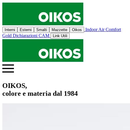
Indoor Air Comfort
Interni
Esterni
Smalti
Mazzette
Oikos
Gold
Dichiarazioni CAM
Link Utili
OIKOS,
colore e materia dal 1984