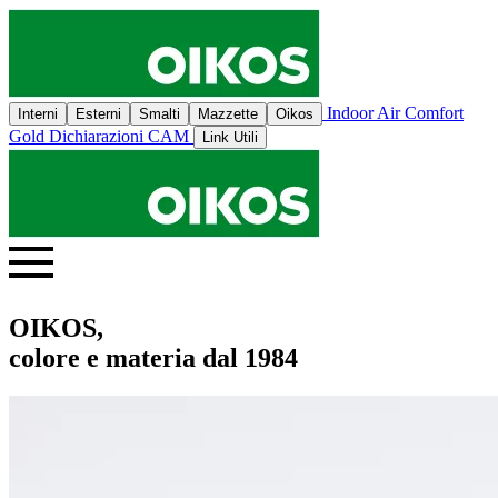
Indoor Air Comfort
Interni
Esterni
Smalti
Mazzette
Oikos
Gold
Dichiarazioni CAM
Link Utili
OIKOS,
colore e materia dal 1984