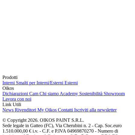
Prodotti
Interni
Smalti per Interni/Esterni
Esterni
Oikos
Dichiarazioni Cam
Chi siamo
Academy
Sostenibilità
Showroom
Lavora con noi
Link Utili
News
Rivenditori
My Oikos
Contatti
Iscriviti alla newsletter
© Copyright 2026. OIKOS PAINT S.R.L.
Sede legale in Gatteo (FC), Via Cherubini n. 2 - Cap. Soc.euro
1.510.000,00 € i.v. - C.F. e P.IVA 04969870270 - Numero di