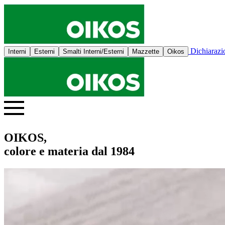
Dichiaraz
Interni
Esterni
Smalti Interni/Esterni
Mazzette
Oikos
OIKOS,
colore e materia dal 1984