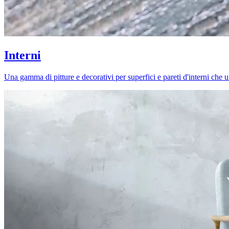
Interni
Una gamma di pitture e decorativi per superfici e pareti d'interni che uni