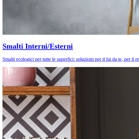
Smalti Interni/Esterni
Smalti ecologici per tutte le superfici: soluzioni per il fai da te, per i