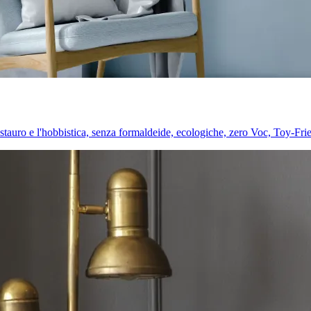
l restauro e l'hobbistica, senza formaldeide, ecologiche, zero Voc, Toy-Fri