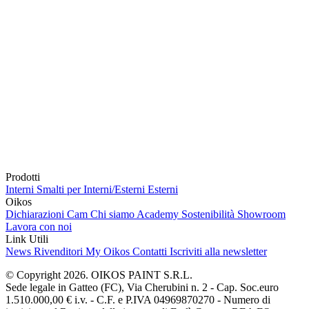
Prodotti
Interni
Smalti per Interni/Esterni
Esterni
Oikos
Dichiarazioni Cam
Chi siamo
Academy
Sostenibilità
Showroom
Lavora con noi
Link Utili
News
Rivenditori
My Oikos
Contatti
Iscriviti alla newsletter
© Copyright 2026. OIKOS PAINT S.R.L.
Sede legale in Gatteo (FC), Via Cherubini n. 2 - Cap. Soc.euro
1.510.000,00 € i.v. - C.F. e P.IVA 04969870270 - Numero di