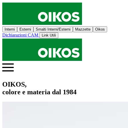
Interni
Esterni
Smalti Interni/Esterni
Mazzette
Oikos
Dichiarazioni CAM
Link Utili
OIKOS,
colore e materia dal 1984