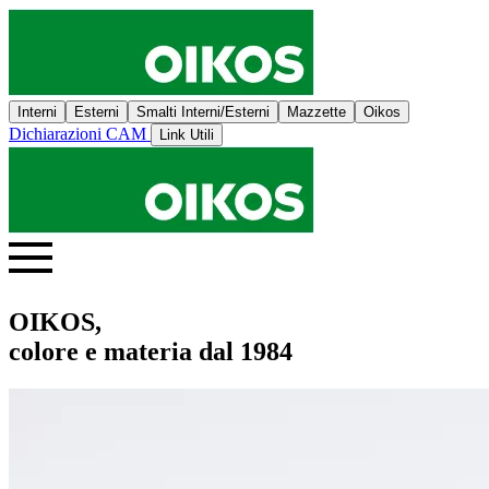
Interni
Esterni
Smalti Interni/Esterni
Mazzette
Oikos
Dichiarazioni CAM
Link Utili
OIKOS,
colore e materia dal 1984