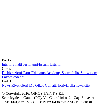
Prodotti
Interni
Smalti per Interni/Esterni
Esterni
Oikos
Dichiarazioni Cam
Chi siamo
Academy
Sostenibilità
Showroom
Lavora con noi
Link Utili
News
Rivenditori
My Oikos
Contatti
Iscriviti alla newsletter
© Copyright 2026. OIKOS PAINT S.R.L.
Sede legale in Gatteo (FC), Via Cherubini n. 2 - Cap. Soc.euro
1.510.000,00 € i.v. - C.F. e P.IVA 04969870270 - Numero di