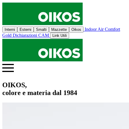
Indoor Air Comfort
Interni
Esterni
Smalti
Mazzette
Oikos
Gold
Dichiarazioni CAM
Link Utili
OIKOS,
colore e materia dal 1984