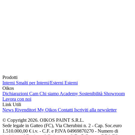
Prodotti
Interni
Smalti per Interni/Esterni
Esterni
Oikos
Dichiarazioni Cam
Chi siamo
Academy
Sostenibilità
Showroom
Lavora con noi
Link Utili
News
Rivenditori
My Oikos
Contatti
Iscriviti alla newsletter
© Copyright 2026. OIKOS PAINT S.R.L.
Sede legale in Gatteo (FC), Via Cherubini n. 2 - Cap. Soc.euro
1.510.000,00 € i.v. - C.F. e P.IVA 04969870270 - Numero di