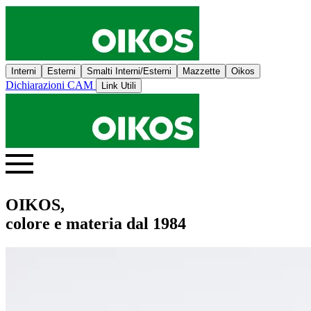
Interni
Esterni
Smalti Interni/Esterni
Mazzette
Oikos
Dichiarazioni CAM
Link Utili
OIKOS,
colore e materia dal 1984