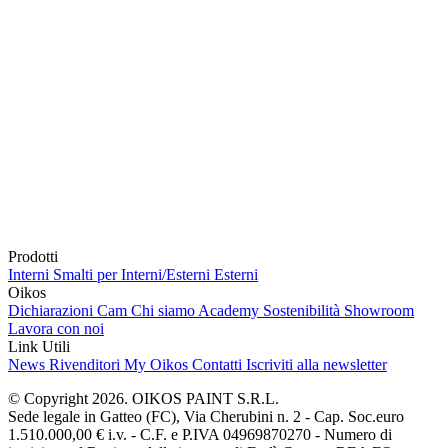
Prodotti
Interni
Smalti per Interni/Esterni
Esterni
Oikos
Dichiarazioni Cam
Chi siamo
Academy
Sostenibilità
Showroom
Lavora con noi
Link Utili
News
Rivenditori
My Oikos
Contatti
Iscriviti alla newsletter
© Copyright 2026. OIKOS PAINT S.R.L.
Sede legale in Gatteo (FC), Via Cherubini n. 2 - Cap. Soc.euro
1.510.000,00 € i.v. - C.F. e P.IVA 04969870270 - Numero di