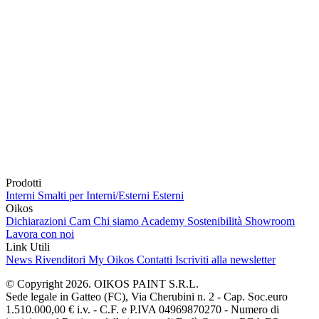
Prodotti
Interni
Smalti per Interni/Esterni
Esterni
Oikos
Dichiarazioni Cam
Chi siamo
Academy
Sostenibilità
Showroom
Lavora con noi
Link Utili
News
Rivenditori
My Oikos
Contatti
Iscriviti alla newsletter
© Copyright 2026. OIKOS PAINT S.R.L.
Sede legale in Gatteo (FC), Via Cherubini n. 2 - Cap. Soc.euro
1.510.000,00 € i.v. - C.F. e P.IVA 04969870270 - Numero di