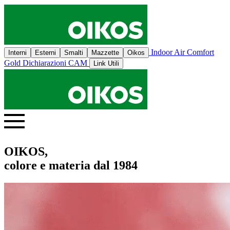
Indoor Air Comfort
Interni
Esterni
Smalti
Mazzette
Oikos
Gold
Dichiarazioni CAM
Link Utili
OIKOS,
colore e materia dal 1984