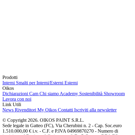
Prodotti
Interni
Smalti per Interni/Esterni
Esterni
Oikos
Dichiarazioni Cam
Chi siamo
Academy
Sostenibilità
Showroom
Lavora con noi
Link Utili
News
Rivenditori
My Oikos
Contatti
Iscriviti alla newsletter
© Copyright 2026. OIKOS PAINT S.R.L.
Sede legale in Gatteo (FC), Via Cherubini n. 2 - Cap. Soc.euro
1.510.000,00 € i.v. - C.F. e P.IVA 04969870270 - Numero di