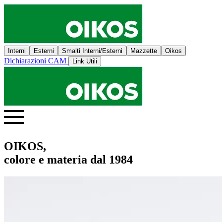
Interni
Esterni
Smalti Interni/Esterni
Mazzette
Oikos
Dichiarazioni CAM
Link Utili
OIKOS,
colore e materia dal 1984