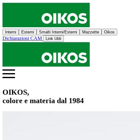
Interni
Esterni
Smalti Interni/Esterni
Mazzette
Oikos
Dichiarazioni CAM
Link Utili
OIKOS,
colore e materia dal 1984