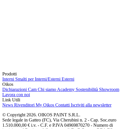
Prodotti
Interni
Smalti per Interni/Esterni
Esterni
Oikos
Dichiarazioni Cam
Chi siamo
Academy
Sostenibilità
Showroom
Lavora con noi
Link Utili
News
Rivenditori
My Oikos
Contatti
Iscriviti alla newsletter
© Copyright 2026. OIKOS PAINT S.R.L.
Sede legale in Gatteo (FC), Via Cherubini n. 2 - Cap. Soc.euro
1.510.000,00 € i.v. - C.F. e P.IVA 04969870270 - Numero di