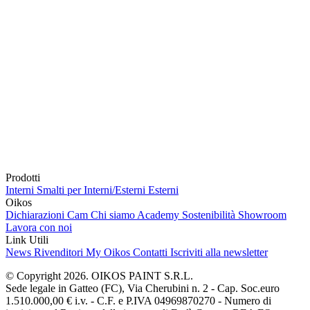
Prodotti
Interni
Smalti per Interni/Esterni
Esterni
Oikos
Dichiarazioni Cam
Chi siamo
Academy
Sostenibilità
Showroom
Lavora con noi
Link Utili
News
Rivenditori
My Oikos
Contatti
Iscriviti alla newsletter
© Copyright 2026. OIKOS PAINT S.R.L.
Sede legale in Gatteo (FC), Via Cherubini n. 2 - Cap. Soc.euro
1.510.000,00 € i.v. - C.F. e P.IVA 04969870270 - Numero di