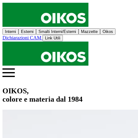
Interni
Esterni
Smalti Interni/Esterni
Mazzette
Oikos
Dichiarazioni CAM
Link Utili
OIKOS,
colore e materia dal 1984