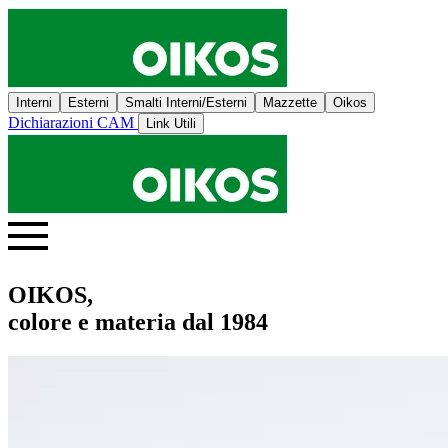
Interni
Esterni
Smalti Interni/Esterni
Mazzette
Oikos
Dichiarazioni CAM
Link Utili
OIKOS,
colore e materia dal 1984