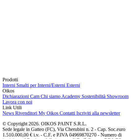
Prodotti
Interni
Smalti per Interni/Esterni
Esterni
Oikos
Dichiarazioni Cam
Chi siamo
Academy
Sostenibilità
Showroom
Lavora con noi
Link Utili
News
Rivenditori
My Oikos
Contatti
Iscriviti alla newsletter
© Copyright 2026. OIKOS PAINT S.R.L.
Sede legale in Gatteo (FC), Via Cherubini n. 2 - Cap. Soc.euro
1.510.000,00 € i.v. - C.F. e P.IVA 04969870270 - Numero di