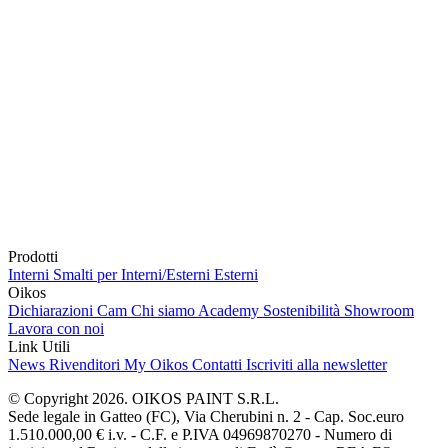
Prodotti
Interni
Smalti per Interni/Esterni
Esterni
Oikos
Dichiarazioni Cam
Chi siamo
Academy
Sostenibilità
Showroom
Lavora con noi
Link Utili
News
Rivenditori
My Oikos
Contatti
Iscriviti alla newsletter
© Copyright 2026. OIKOS PAINT S.R.L.
Sede legale in Gatteo (FC), Via Cherubini n. 2 - Cap. Soc.euro
1.510.000,00 € i.v. - C.F. e P.IVA 04969870270 - Numero di