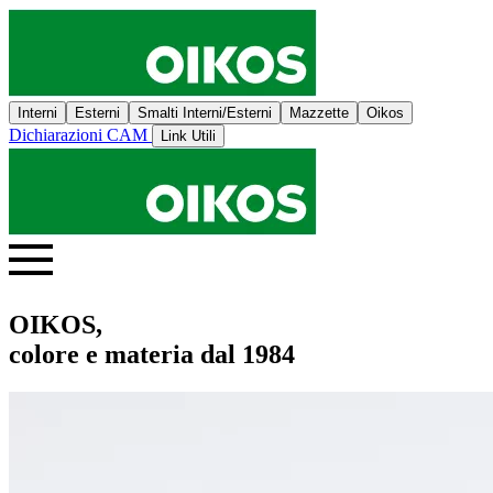
Interni
Esterni
Smalti Interni/Esterni
Mazzette
Oikos
Dichiarazioni CAM
Link Utili
OIKOS,
colore e materia dal 1984