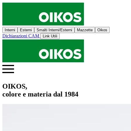
Interni
Esterni
Smalti Interni/Esterni
Mazzette
Oikos
Dichiarazioni CAM
Link Utili
OIKOS,
colore e materia dal 1984