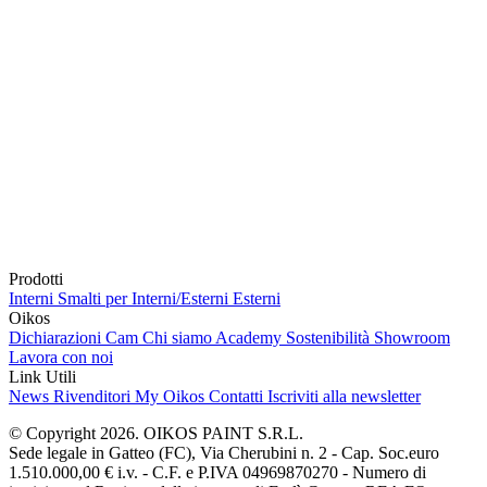
Prodotti
Interni
Smalti per Interni/Esterni
Esterni
Oikos
Dichiarazioni Cam
Chi siamo
Academy
Sostenibilità
Showroom
Lavora con noi
Link Utili
News
Rivenditori
My Oikos
Contatti
Iscriviti alla newsletter
© Copyright 2026. OIKOS PAINT S.R.L.
Sede legale in Gatteo (FC), Via Cherubini n. 2 - Cap. Soc.euro
1.510.000,00 € i.v. - C.F. e P.IVA 04969870270 - Numero di