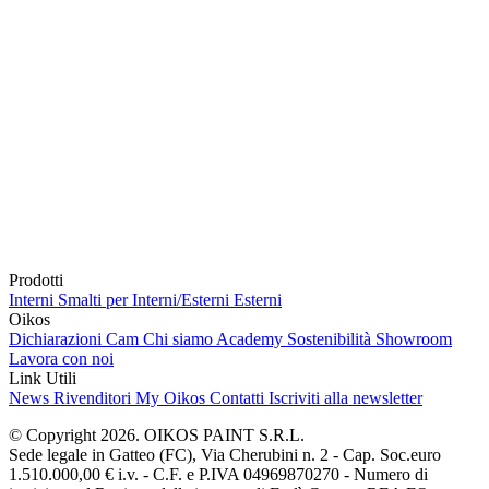
Prodotti
Interni
Smalti per Interni/Esterni
Esterni
Oikos
Dichiarazioni Cam
Chi siamo
Academy
Sostenibilità
Showroom
Lavora con noi
Link Utili
News
Rivenditori
My Oikos
Contatti
Iscriviti alla newsletter
© Copyright 2026. OIKOS PAINT S.R.L.
Sede legale in Gatteo (FC), Via Cherubini n. 2 - Cap. Soc.euro
1.510.000,00 € i.v. - C.F. e P.IVA 04969870270 - Numero di