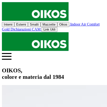
Indoor Air Comfort
Interni
Esterni
Smalti
Mazzette
Oikos
Gold
Dichiarazioni CAM
Link Utili
OIKOS,
colore e materia dal 1984