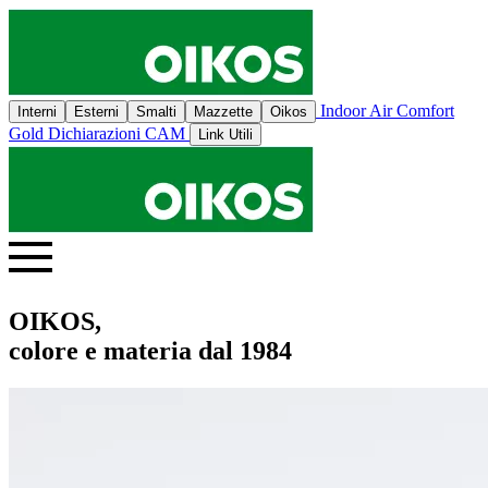
Indoor Air Comfort
Interni
Esterni
Smalti
Mazzette
Oikos
Gold
Dichiarazioni CAM
Link Utili
OIKOS,
colore e materia dal 1984