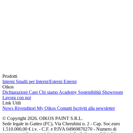
Prodotti
Interni
Smalti per Interni/Esterni
Esterni
Oikos
Dichiarazioni Cam
Chi siamo
Academy
Sostenibilità
Showroom
Lavora con noi
Link Utili
News
Rivenditori
My Oikos
Contatti
Iscriviti alla newsletter
© Copyright 2026. OIKOS PAINT S.R.L.
Sede legale in Gatteo (FC), Via Cherubini n. 2 - Cap. Soc.euro
1.510.000,00 € i.v. - C.F. e P.IVA 04969870270 - Numero di