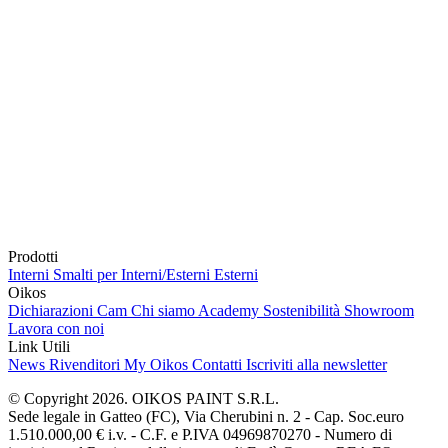
Prodotti
Interni
Smalti per Interni/Esterni
Esterni
Oikos
Dichiarazioni Cam
Chi siamo
Academy
Sostenibilità
Showroom
Lavora con noi
Link Utili
News
Rivenditori
My Oikos
Contatti
Iscriviti alla newsletter
© Copyright 2026. OIKOS PAINT S.R.L.
Sede legale in Gatteo (FC), Via Cherubini n. 2 - Cap. Soc.euro
1.510.000,00 € i.v. - C.F. e P.IVA 04969870270 - Numero di