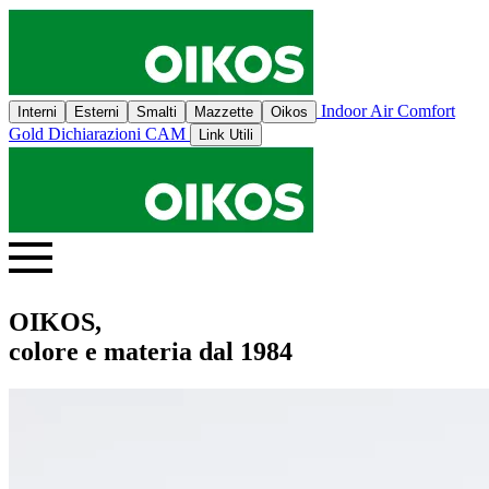
Indoor Air Comfort
Interni
Esterni
Smalti
Mazzette
Oikos
Gold
Dichiarazioni CAM
Link Utili
OIKOS,
colore e materia dal 1984