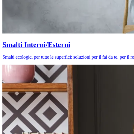
Smalti Interni/Esterni
Smalti ecologici per tutte le superfici: soluzioni per il fai da te, per i