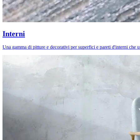
Interni
Una gamma di pitture e decorativi per superfici e pareti d'interni che uni