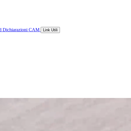
ld
Dichiarazioni CAM
Link Utili