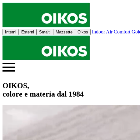
Indoor Air Comfort Go
Interni
Esterni
Smalti
Mazzette
Oikos
OIKOS,
colore e materia dal 1984