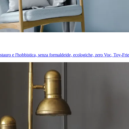
l restauro e l'hobbistica, senza formaldeide, ecologiche, zero Voc, Toy-Fri