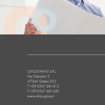
OIKOS PAINT S.R.L.
Via Cherubini 2,
47043 Gatteo (FC)
T +39 0547 681412
F +39 0547 681430
www.oikos-group.it