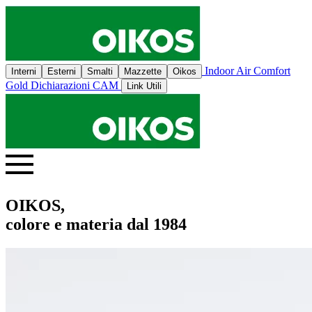
Indoor Air Comfort
Interni
Esterni
Smalti
Mazzette
Oikos
Gold
Dichiarazioni CAM
Link Utili
OIKOS,
colore e materia dal 1984