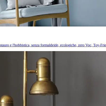
l restauro e l'hobbistica, senza formaldeide, ecologiche, zero Voc, Toy-Fri