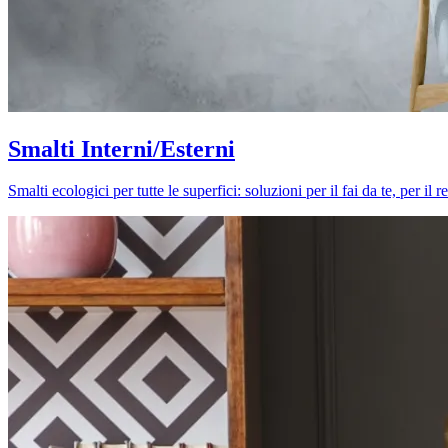
Smalti Interni/Esterni
Smalti ecologici per tutte le superfici: soluzioni per il fai da te, per i