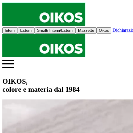
Dichiaraz
Interni
Esterni
Smalti Interni/Esterni
Mazzette
Oikos
OIKOS,
colore e materia dal 1984