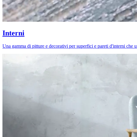
Interni
Una gamma di pitture e decorativi per superfici e pareti d'interni che uni