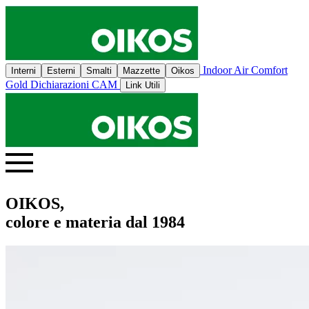
Indoor Air Comfort
Interni
Esterni
Smalti
Mazzette
Oikos
Gold
Dichiarazioni CAM
Link Utili
OIKOS,
colore e materia dal 1984