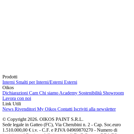
Prodotti
Interni
Smalti per Interni/Esterni
Esterni
Oikos
Dichiarazioni Cam
Chi siamo
Academy
Sostenibilità
Showroom
Lavora con noi
Link Utili
News
Rivenditori
My Oikos
Contatti
Iscriviti alla newsletter
© Copyright 2026. OIKOS PAINT S.R.L.
Sede legale in Gatteo (FC), Via Cherubini n. 2 - Cap. Soc.euro
1.510.000,00 € i.v. - C.F. e P.IVA 04969870270 - Numero di