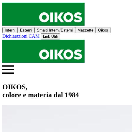
Interni
Esterni
Smalti Interni/Esterni
Mazzette
Oikos
Dichiarazioni CAM
Link Utili
OIKOS,
colore e materia dal 1984