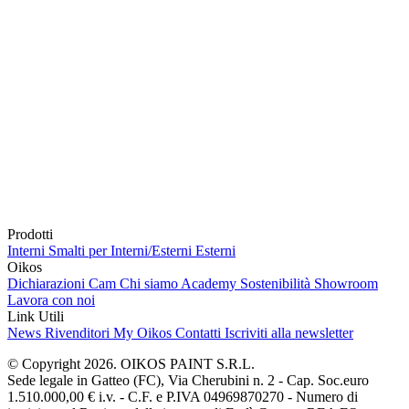
Prodotti
Interni
Smalti per Interni/Esterni
Esterni
Oikos
Dichiarazioni Cam
Chi siamo
Academy
Sostenibilità
Showroom
Lavora con noi
Link Utili
News
Rivenditori
My Oikos
Contatti
Iscriviti alla newsletter
© Copyright 2026. OIKOS PAINT S.R.L.
Sede legale in Gatteo (FC), Via Cherubini n. 2 - Cap. Soc.euro
1.510.000,00 € i.v. - C.F. e P.IVA 04969870270 - Numero di