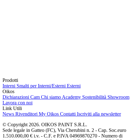
Prodotti
Interni
Smalti per Interni/Esterni
Esterni
Oikos
Dichiarazioni Cam
Chi siamo
Academy
Sostenibilità
Showroom
Lavora con noi
Link Utili
News
Rivenditori
My Oikos
Contatti
Iscriviti alla newsletter
© Copyright 2026. OIKOS PAINT S.R.L.
Sede legale in Gatteo (FC), Via Cherubini n. 2 - Cap. Soc.euro
1.510.000,00 € i.v. - C.F. e P.IVA 04969870270 - Numero di