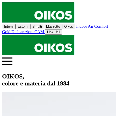
Indoor Air Comfort
Interni
Esterni
Smalti
Mazzette
Oikos
Gold
Dichiarazioni CAM
Link Utili
OIKOS,
colore e materia dal 1984