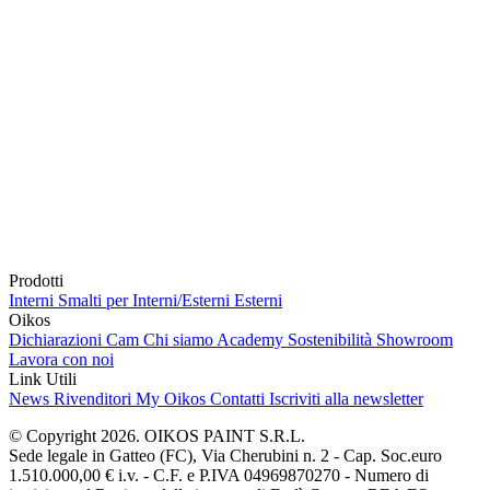
Prodotti
Interni
Smalti per Interni/Esterni
Esterni
Oikos
Dichiarazioni Cam
Chi siamo
Academy
Sostenibilità
Showroom
Lavora con noi
Link Utili
News
Rivenditori
My Oikos
Contatti
Iscriviti alla newsletter
© Copyright 2026. OIKOS PAINT S.R.L.
Sede legale in Gatteo (FC), Via Cherubini n. 2 - Cap. Soc.euro
1.510.000,00 € i.v. - C.F. e P.IVA 04969870270 - Numero di