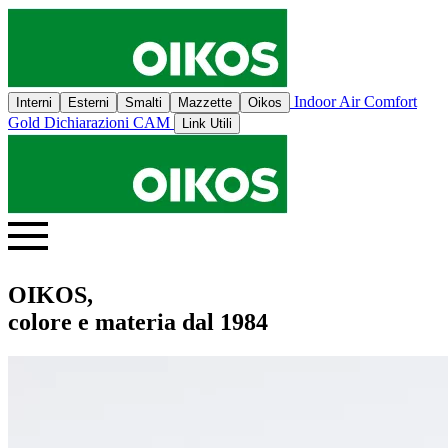
Indoor Air Comfort
Interni
Esterni
Smalti
Mazzette
Oikos
Gold
Dichiarazioni CAM
Link Utili
OIKOS,
colore e materia dal 1984