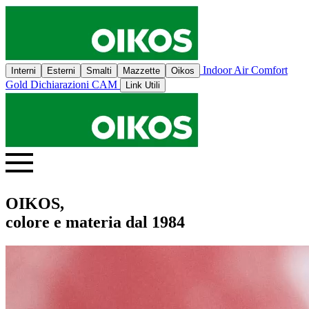
Indoor Air Comfort
Interni
Esterni
Smalti
Mazzette
Oikos
Gold
Dichiarazioni CAM
Link Utili
OIKOS,
colore e materia dal 1984