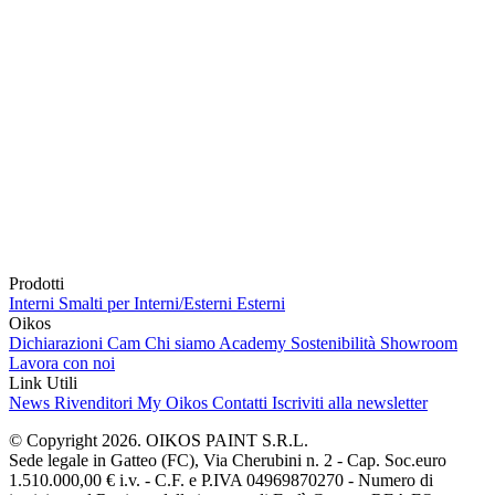
Prodotti
Interni
Smalti per Interni/Esterni
Esterni
Oikos
Dichiarazioni Cam
Chi siamo
Academy
Sostenibilità
Showroom
Lavora con noi
Link Utili
News
Rivenditori
My Oikos
Contatti
Iscriviti alla newsletter
© Copyright 2026. OIKOS PAINT S.R.L.
Sede legale in Gatteo (FC), Via Cherubini n. 2 - Cap. Soc.euro
1.510.000,00 € i.v. - C.F. e P.IVA 04969870270 - Numero di