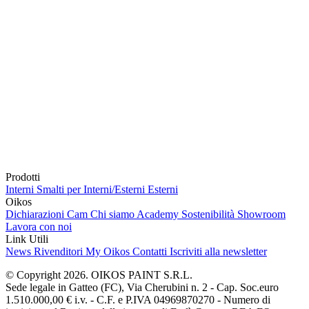
Prodotti
Interni
Smalti per Interni/Esterni
Esterni
Oikos
Dichiarazioni Cam
Chi siamo
Academy
Sostenibilità
Showroom
Lavora con noi
Link Utili
News
Rivenditori
My Oikos
Contatti
Iscriviti alla newsletter
© Copyright 2026. OIKOS PAINT S.R.L.
Sede legale in Gatteo (FC), Via Cherubini n. 2 - Cap. Soc.euro
1.510.000,00 € i.v. - C.F. e P.IVA 04969870270 - Numero di