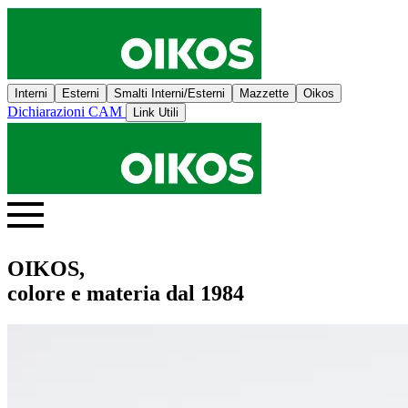
Interni
Esterni
Smalti Interni/Esterni
Mazzette
Oikos
Dichiarazioni CAM
Link Utili
OIKOS,
colore e materia dal 1984