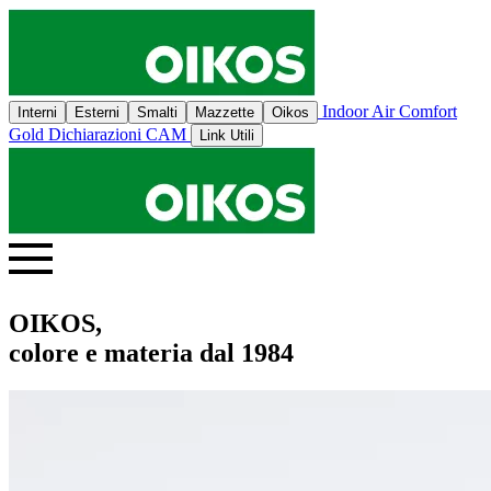
Indoor Air Comfort
Interni
Esterni
Smalti
Mazzette
Oikos
Gold
Dichiarazioni CAM
Link Utili
OIKOS,
colore e materia dal 1984