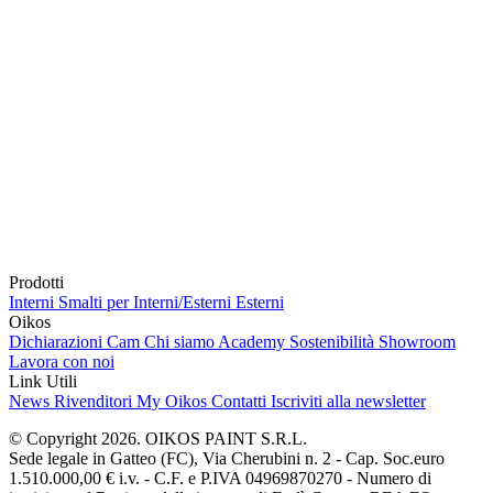
Prodotti
Interni
Smalti per Interni/Esterni
Esterni
Oikos
Dichiarazioni Cam
Chi siamo
Academy
Sostenibilità
Showroom
Lavora con noi
Link Utili
News
Rivenditori
My Oikos
Contatti
Iscriviti alla newsletter
© Copyright 2026. OIKOS PAINT S.R.L.
Sede legale in Gatteo (FC), Via Cherubini n. 2 - Cap. Soc.euro
1.510.000,00 € i.v. - C.F. e P.IVA 04969870270 - Numero di