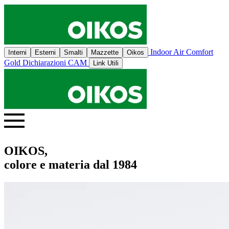
Indoor Air Comfort
Interni
Esterni
Smalti
Mazzette
Oikos
Gold
Dichiarazioni CAM
Link Utili
OIKOS,
colore e materia dal 1984