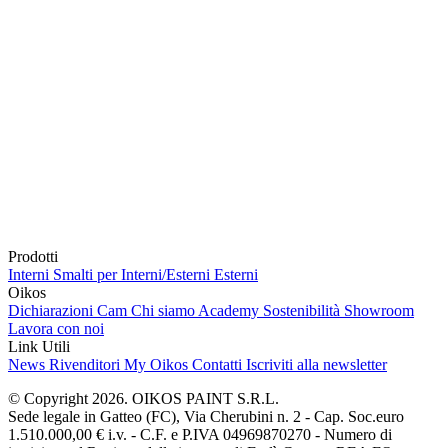
Prodotti
Interni
Smalti per Interni/Esterni
Esterni
Oikos
Dichiarazioni Cam
Chi siamo
Academy
Sostenibilità
Showroom
Lavora con noi
Link Utili
News
Rivenditori
My Oikos
Contatti
Iscriviti alla newsletter
© Copyright 2026. OIKOS PAINT S.R.L.
Sede legale in Gatteo (FC), Via Cherubini n. 2 - Cap. Soc.euro
1.510.000,00 € i.v. - C.F. e P.IVA 04969870270 - Numero di