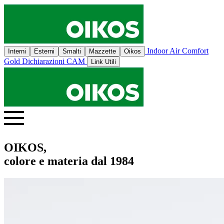
Indoor Air Comfort
Interni
Esterni
Smalti
Mazzette
Oikos
Gold
Dichiarazioni CAM
Link Utili
OIKOS,
colore e materia dal 1984