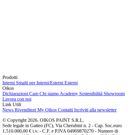
Prodotti
Interni
Smalti per Interni/Esterni
Esterni
Oikos
Dichiarazioni Cam
Chi siamo
Academy
Sostenibilità
Showroom
Lavora con noi
Link Utili
News
Rivenditori
My Oikos
Contatti
Iscriviti alla newsletter
© Copyright 2026. OIKOS PAINT S.R.L.
Sede legale in Gatteo (FC), Via Cherubini n. 2 - Cap. Soc.euro
1.510.000,00 € i.v. - C.F. e P.IVA 04969870270 - Numero di