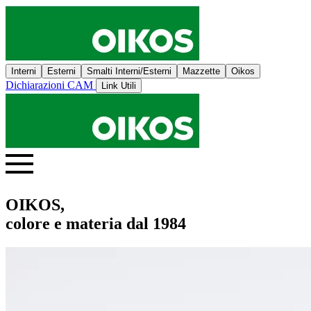
Interni
Esterni
Smalti Interni/Esterni
Mazzette
Oikos
Dichiarazioni CAM
Link Utili
OIKOS,
colore e materia dal 1984