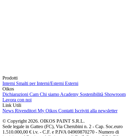
Prodotti
Interni
Smalti per Interni/Esterni
Esterni
Oikos
Dichiarazioni Cam
Chi siamo
Academy
Sostenibilità
Showroom
Lavora con noi
Link Utili
News
Rivenditori
My Oikos
Contatti
Iscriviti alla newsletter
© Copyright 2026. OIKOS PAINT S.R.L.
Sede legale in Gatteo (FC), Via Cherubini n. 2 - Cap. Soc.euro
1.510.000,00 € i.v. - C.F. e P.IVA 04969870270 - Numero di