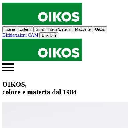
Interni
Esterni
Smalti Interni/Esterni
Mazzette
Oikos
Dichiarazioni CAM
Link Utili
OIKOS,
colore e materia dal 1984