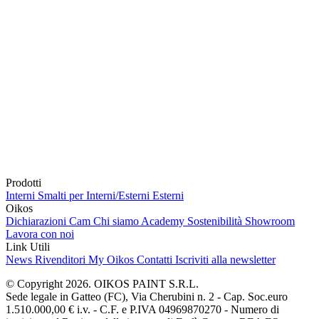
Prodotti
Interni
Smalti per Interni/Esterni
Esterni
Oikos
Dichiarazioni Cam
Chi siamo
Academy
Sostenibilità
Showroom
Lavora con noi
Link Utili
News
Rivenditori
My Oikos
Contatti
Iscriviti alla newsletter
© Copyright 2026. OIKOS PAINT S.R.L.
Sede legale in Gatteo (FC), Via Cherubini n. 2 - Cap. Soc.euro
1.510.000,00 € i.v. - C.F. e P.IVA 04969870270 - Numero di