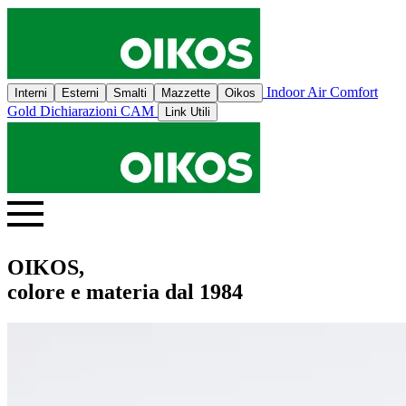
Indoor Air Comfort
Interni
Esterni
Smalti
Mazzette
Oikos
Gold
Dichiarazioni CAM
Link Utili
OIKOS,
colore e materia dal 1984