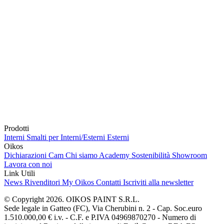
Prodotti
Interni
Smalti per Interni/Esterni
Esterni
Oikos
Dichiarazioni Cam
Chi siamo
Academy
Sostenibilità
Showroom
Lavora con noi
Link Utili
News
Rivenditori
My Oikos
Contatti
Iscriviti alla newsletter
© Copyright 2026. OIKOS PAINT S.R.L.
Sede legale in Gatteo (FC), Via Cherubini n. 2 - Cap. Soc.euro
1.510.000,00 € i.v. - C.F. e P.IVA 04969870270 - Numero di