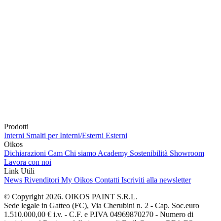
Prodotti
Interni
Smalti per Interni/Esterni
Esterni
Oikos
Dichiarazioni Cam
Chi siamo
Academy
Sostenibilità
Showroom
Lavora con noi
Link Utili
News
Rivenditori
My Oikos
Contatti
Iscriviti alla newsletter
© Copyright 2026. OIKOS PAINT S.R.L.
Sede legale in Gatteo (FC), Via Cherubini n. 2 - Cap. Soc.euro
1.510.000,00 € i.v. - C.F. e P.IVA 04969870270 - Numero di