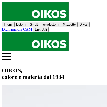
Interni
Esterni
Smalti Interni/Esterni
Mazzette
Oikos
Dichiarazioni CAM
Link Utili
OIKOS,
colore e materia dal 1984