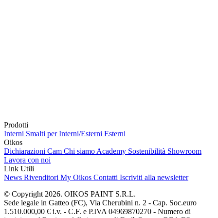
Prodotti
Interni
Smalti per Interni/Esterni
Esterni
Oikos
Dichiarazioni Cam
Chi siamo
Academy
Sostenibilità
Showroom
Lavora con noi
Link Utili
News
Rivenditori
My Oikos
Contatti
Iscriviti alla newsletter
© Copyright 2026. OIKOS PAINT S.R.L.
Sede legale in Gatteo (FC), Via Cherubini n. 2 - Cap. Soc.euro
1.510.000,00 € i.v. - C.F. e P.IVA 04969870270 - Numero di