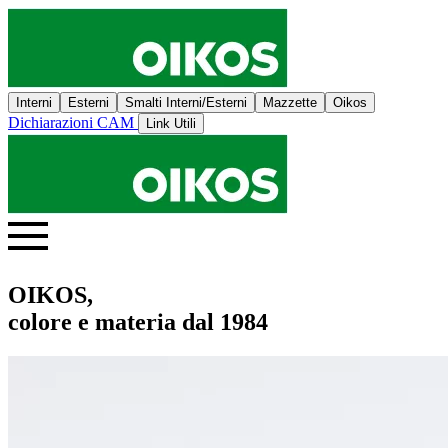
Interni
Esterni
Smalti Interni/Esterni
Mazzette
Oikos
Dichiarazioni CAM
Link Utili
OIKOS,
colore e materia dal 1984