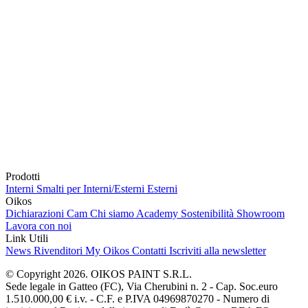
Prodotti
Interni
Smalti per Interni/Esterni
Esterni
Oikos
Dichiarazioni Cam
Chi siamo
Academy
Sostenibilità
Showroom
Lavora con noi
Link Utili
News
Rivenditori
My Oikos
Contatti
Iscriviti alla newsletter
© Copyright 2026. OIKOS PAINT S.R.L.
Sede legale in Gatteo (FC), Via Cherubini n. 2 - Cap. Soc.euro
1.510.000,00 € i.v. - C.F. e P.IVA 04969870270 - Numero di