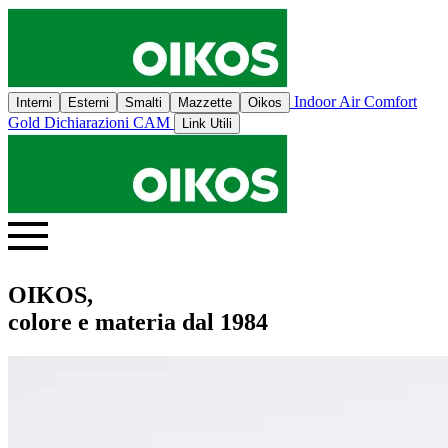
Indoor Air Comfort
Interni
Esterni
Smalti
Mazzette
Oikos
Gold
Dichiarazioni CAM
Link Utili
OIKOS,
colore e materia dal 1984