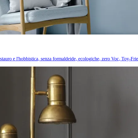
l restauro e l'hobbistica, senza formaldeide, ecologiche, zero Voc, Toy-Fri