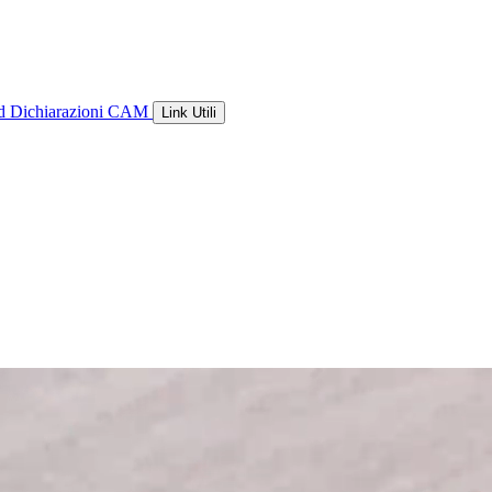
ld
Dichiarazioni CAM
Link Utili