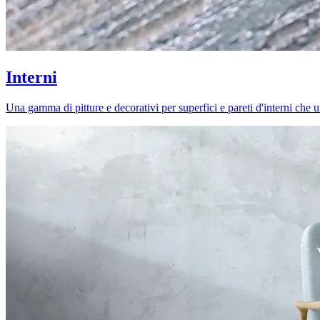
Interni
Una gamma di pitture e decorativi per superfici e pareti d'interni che uni