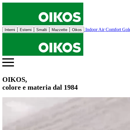
Indoor Air Comfort Go
Interni
Esterni
Smalti
Mazzette
Oikos
OIKOS,
colore e materia dal 1984