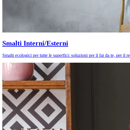
Smalti Interni/Esterni
Smalti ecologici per tutte le superfici: soluzioni per il fai da te, per i