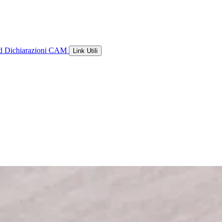
ld
Dichiarazioni CAM
Link Utili