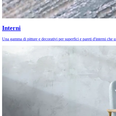
Interni
Una gamma di pitture e decorativi per superfici e pareti d'interni che uni