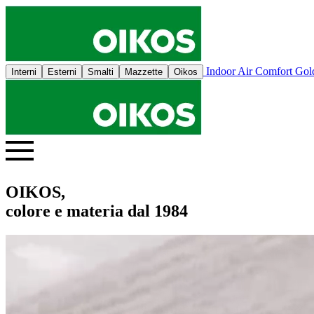
Indoor Air Comfort Go
Interni
Esterni
Smalti
Mazzette
Oikos
OIKOS,
colore e materia dal 1984