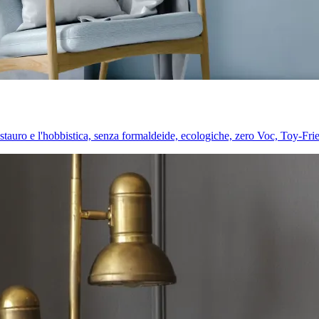
l restauro e l'hobbistica, senza formaldeide, ecologiche, zero Voc, Toy-Fri