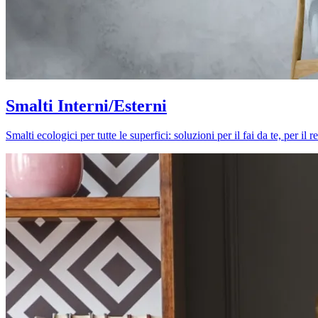
Smalti Interni/Esterni
Smalti ecologici per tutte le superfici: soluzioni per il fai da te, per i