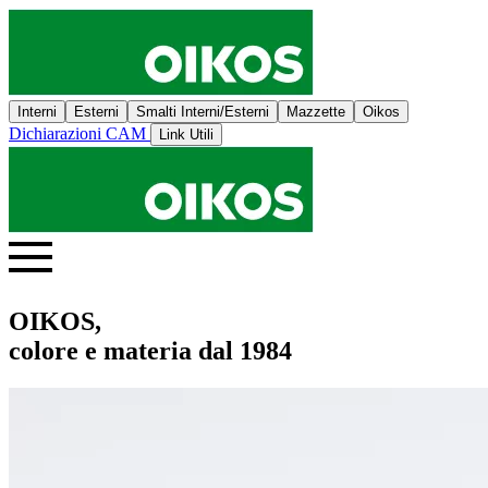
Interni
Esterni
Smalti Interni/Esterni
Mazzette
Oikos
Dichiarazioni CAM
Link Utili
OIKOS,
colore e materia dal 1984