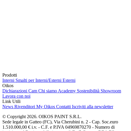
Prodotti
Interni
Smalti per Interni/Esterni
Esterni
Oikos
Dichiarazioni Cam
Chi siamo
Academy
Sostenibilità
Showroom
Lavora con noi
Link Utili
News
Rivenditori
My Oikos
Contatti
Iscriviti alla newsletter
© Copyright 2026. OIKOS PAINT S.R.L.
Sede legale in Gatteo (FC), Via Cherubini n. 2 - Cap. Soc.euro
1.510.000,00 € i.v. - C.F. e P.IVA 04969870270 - Numero di