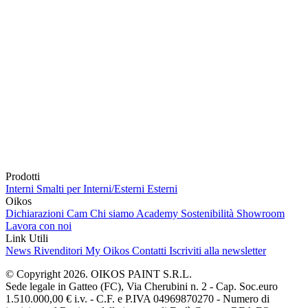
Prodotti
Interni
Smalti per Interni/Esterni
Esterni
Oikos
Dichiarazioni Cam
Chi siamo
Academy
Sostenibilità
Showroom
Lavora con noi
Link Utili
News
Rivenditori
My Oikos
Contatti
Iscriviti alla newsletter
© Copyright 2026. OIKOS PAINT S.R.L.
Sede legale in Gatteo (FC), Via Cherubini n. 2 - Cap. Soc.euro
1.510.000,00 € i.v. - C.F. e P.IVA 04969870270 - Numero di