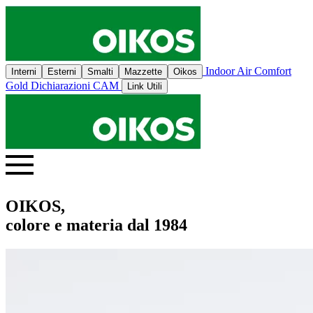
Indoor Air Comfort
Interni
Esterni
Smalti
Mazzette
Oikos
Gold
Dichiarazioni CAM
Link Utili
OIKOS,
colore e materia dal 1984