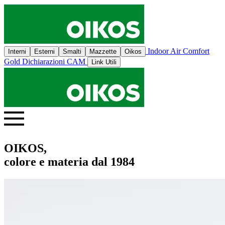
Indoor Air Comfort
Interni
Esterni
Smalti
Mazzette
Oikos
Gold
Dichiarazioni CAM
Link Utili
OIKOS,
colore e materia dal 1984