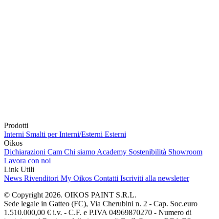
Prodotti
Interni
Smalti per Interni/Esterni
Esterni
Oikos
Dichiarazioni Cam
Chi siamo
Academy
Sostenibilità
Showroom
Lavora con noi
Link Utili
News
Rivenditori
My Oikos
Contatti
Iscriviti alla newsletter
© Copyright 2026. OIKOS PAINT S.R.L.
Sede legale in Gatteo (FC), Via Cherubini n. 2 - Cap. Soc.euro
1.510.000,00 € i.v. - C.F. e P.IVA 04969870270 - Numero di