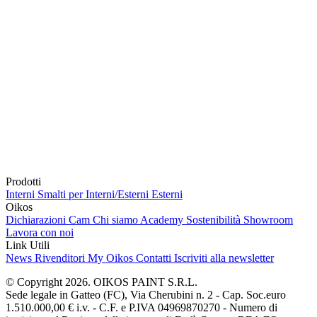
Prodotti
Interni
Smalti per Interni/Esterni
Esterni
Oikos
Dichiarazioni Cam
Chi siamo
Academy
Sostenibilità
Showroom
Lavora con noi
Link Utili
News
Rivenditori
My Oikos
Contatti
Iscriviti alla newsletter
© Copyright 2026. OIKOS PAINT S.R.L.
Sede legale in Gatteo (FC), Via Cherubini n. 2 - Cap. Soc.euro
1.510.000,00 € i.v. - C.F. e P.IVA 04969870270 - Numero di