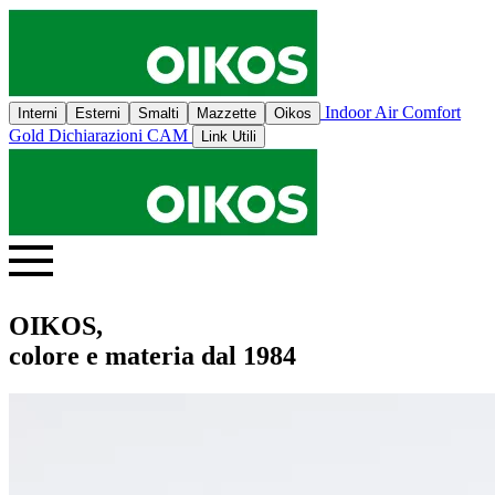
Indoor Air Comfort
Interni
Esterni
Smalti
Mazzette
Oikos
Gold
Dichiarazioni CAM
Link Utili
OIKOS,
colore e materia dal 1984