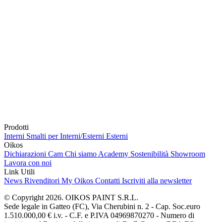
Prodotti
Interni
Smalti per Interni/Esterni
Esterni
Oikos
Dichiarazioni Cam
Chi siamo
Academy
Sostenibilità
Showroom
Lavora con noi
Link Utili
News
Rivenditori
My Oikos
Contatti
Iscriviti alla newsletter
© Copyright 2026. OIKOS PAINT S.R.L.
Sede legale in Gatteo (FC), Via Cherubini n. 2 - Cap. Soc.euro
1.510.000,00 € i.v. - C.F. e P.IVA 04969870270 - Numero di