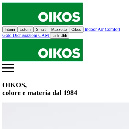
Indoor Air Comfort
Interni
Esterni
Smalti
Mazzette
Oikos
Gold
Dichiarazioni CAM
Link Utili
OIKOS,
colore e materia dal 1984