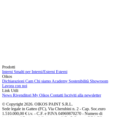
Prodotti
Interni
Smalti per Interni/Esterni
Esterni
Oikos
Dichiarazioni Cam
Chi siamo
Academy
Sostenibilità
Showroom
Lavora con noi
Link Utili
News
Rivenditori
My Oikos
Contatti
Iscriviti alla newsletter
© Copyright 2026. OIKOS PAINT S.R.L.
Sede legale in Gatteo (FC), Via Cherubini n. 2 - Cap. Soc.euro
1.510.000,00 € i.v. - C.F. e P.IVA 04969870270 - Numero di