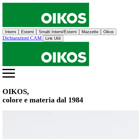
Interni
Esterni
Smalti Interni/Esterni
Mazzette
Oikos
Dichiarazioni CAM
Link Utili
OIKOS,
colore e materia dal 1984