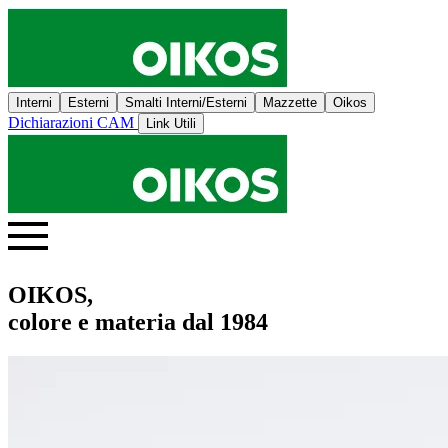
Interni
Esterni
Smalti Interni/Esterni
Mazzette
Oikos
Dichiarazioni CAM
Link Utili
OIKOS,
colore e materia dal 1984