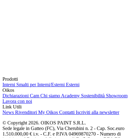
Prodotti
Interni
Smalti per Interni/Esterni
Esterni
Oikos
Dichiarazioni Cam
Chi siamo
Academy
Sostenibilità
Showroom
Lavora con noi
Link Utili
News
Rivenditori
My Oikos
Contatti
Iscriviti alla newsletter
© Copyright 2026. OIKOS PAINT S.R.L.
Sede legale in Gatteo (FC), Via Cherubini n. 2 - Cap. Soc.euro
1.510.000,00 € i.v. - C.F. e P.IVA 04969870270 - Numero di