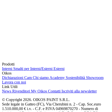
Prodotti
Interni
Smalti per Interni/Esterni
Esterni
Oikos
Dichiarazioni Cam
Chi siamo
Academy
Sostenibilità
Showroom
Lavora con noi
Link Utili
News
Rivenditori
My Oikos
Contatti
Iscriviti alla newsletter
© Copyright 2026. OIKOS PAINT S.R.L.
Sede legale in Gatteo (FC), Via Cherubini n. 2 - Cap. Soc.euro
1.510.000,00 € i.v. - C.F. e P.IVA 04969870270 - Numero di