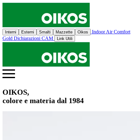
Indoor Air Comfort
Interni
Esterni
Smalti
Mazzette
Oikos
Gold
Dichiarazioni CAM
Link Utili
OIKOS,
colore e materia dal 1984